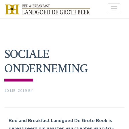
Toggle
navigat
SOCIALE
ONDERNEMING
10 MEI 2019
BY
Bed and Breakfast Landgoed De Grote Beek is
gerealiseerd om naasten van cliënten van GGzE,