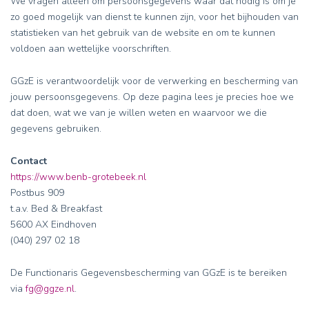
We vragen alleen om persoonsgegevens waar dat nodig is om je
zo goed mogelijk van dienst te kunnen zijn, voor het bijhouden van
statistieken van het gebruik van de website en om te kunnen
voldoen aan wettelijke voorschriften.
GGzE is verantwoordelijk voor de verwerking en bescherming van
jouw persoonsgegevens. Op deze pagina lees je precies hoe we
dat doen, wat we van je willen weten en waarvoor we die
gegevens gebruiken.
Contact
https://www.benb-grotebeek.nl
Postbus 909
t.a.v. Bed & Breakfast
5600 AX Eindhoven
(040) 297 02 18
De Functionaris Gegevensbescherming van GGzE is te bereiken
via
fg@ggze.nl
.