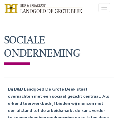
Toggle
navigat
SOCIALE
ONDERNEMING
Bij B&B Landgoed De Grote Beek staat
overnachten met een sociaal gezicht centraal. Als
erkend leerwerkbedrijf bieden wij mensen met
een afstand tot de arbeidsmarkt de kans verder
te komen door hen werkervaring op te laten doen,